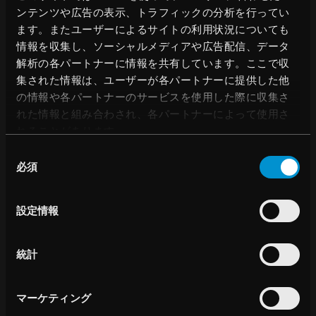
ンテンツや広告の表示、トラフィックの分析を行ってい
ます。またユーザーによるサイトの利用状況についても
情報を収集し、ソーシャルメディアや広告配信、データ
解析の各パートナーに情報を共有しています。ここで収
集された情報は、ユーザーが各パートナーに提供した他
RayCare
の情報や各パートナーのサービスを使用した際に収集さ
RayCareは、がん治療を支援する包括的情報システム
れた情報と組み合わされ、各パートナーによって使用さ
です。RayStationの優れた治療計画機能とシームレス
れることがあります。
に連携し、患者様の情報や治療スケジュールを調整
同
し、院内のワークフローの効率向上に寄与します。
必須
意
の
詳しくはこちら
選
設定情報
択
統計
マーケティング