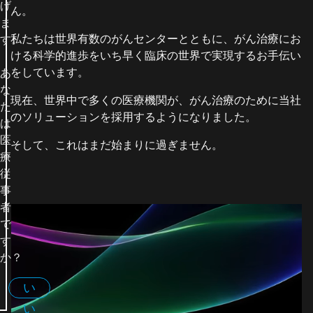
げ
ん。
ま
私たちは世界有数のがんセンターとともに、がん治療にお
す。
ける科学的進歩をいち早く臨床の世界で実現するお手伝い
をしています。
あ
な
現在、世界中で多くの医療機関が、がん治療のために当社
た
のソリューションを採用するようになりました。
は
医
そして、これはまだ始まりに過ぎません。
療
従
事
者
で
す
か？
い
い