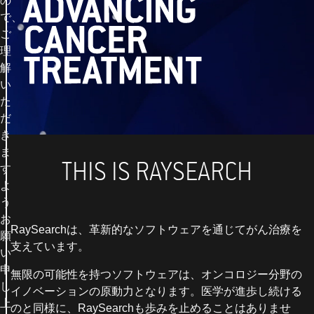
の
で、
ご
理
解
い
た
だ
き
ま
THIS IS RAYSEARCH
す
よ
う
お
RaySearchは、革新的なソフトウェアを通じてがん治療を
願
支えています。
い
申
無限の可能性を持つソフトウェアは、オンコロジー分野の
し
イノベーションの原動力となります。医学が進歩し続ける
上
のと同様に、RaySearchも歩みを止めることはありませ