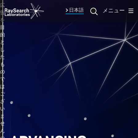
広
日本語
メニュー
告
を
目
的
と
し
た
も
の
で
は
ご
ざ
い
ま
せ
ん